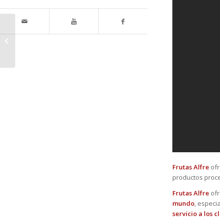
La polilla que
amenaza a la patata
en Galicia y Asturias.
Frutas Alfre
ofr
productos proce
Frutas Alfre
ofr
mundo
, especi
servicio a los c