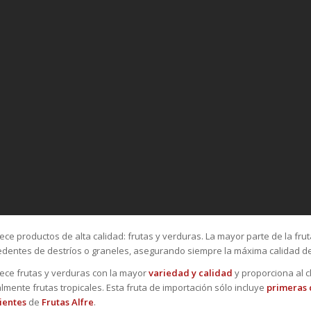
ece productos de alta calidad: frutas y verduras. La mayor parte de la fru
dentes de destríos o graneles, asegurando siempre la máxima calidad de
ece frutas y verduras con la mayor
variedad y calidad
y proporciona al 
almente frutas tropicales. Esta fruta de importación sólo incluye
primeras 
lientes
de
Frutas Alfre
.