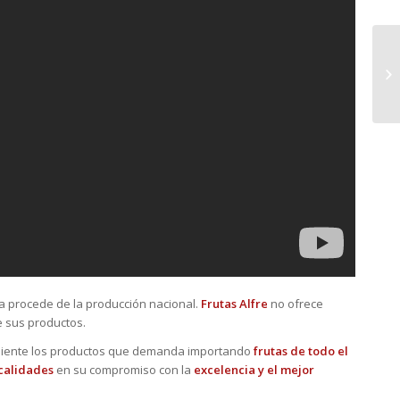
ta procede de la producción nacional.
Frutas Alfre
no ofrece
 sus productos.
cliente los productos que demanda importando
frutas de todo el
calidades
en su compromiso con la
excelencia y el mejor